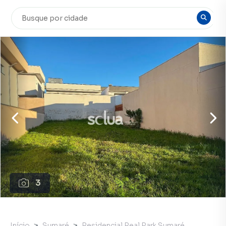
3
Início
Sumaré
Residencial Real Park Sumaré