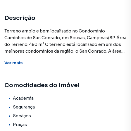
Descrição
Terreno amplo e bem localizado no Condomínio
Caminhos de San Conrado, em Sousas, Campinas/SP. Área
do Terreno: 480 m² O terreno está localizado em um dos
melhores condomínios da região, o San Conrado. A área
ampla e bem posicionada permite a construção de uma
Ver
mais
residência em diversos estilos arquitetônicos.O
Loteamento Caminhos de San Conrado em Sousas é
reconhecido pelo estilo de vida único que proporciona,
Comodidades do imóvel
com ruas arborizadas, trilhas ecológicas e áreas de
convivência. O condomínio oferece infraestrutura
completa, com segurança 24 horas, portaria controlada,
Academia
quadras esportivas, praças com playgrounds, academia ao
Segurança
ar livre e um salão social para eventos. Sua localização
Serviços
estratégica garante fácil acesso ao centro de Sousas, à
Praças
Rodovia Dom Pedro I e a diversos comércios e serviços da