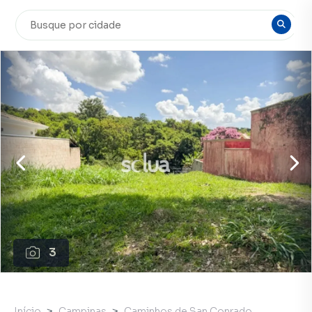
3
Início
Campinas
Caminhos de San Conrado