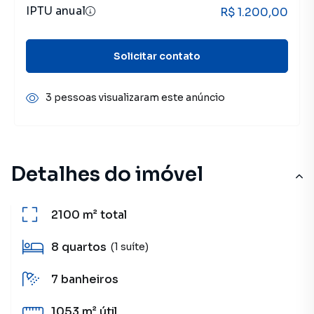
IPTU anual
R$ 1.200,00
Solicitar contato
3 pessoas visualizaram este anúncio
Detalhes do imóvel
2100 m²
total
8
quartos
(1 suíte)
7
banheiros
1053 m²
útil