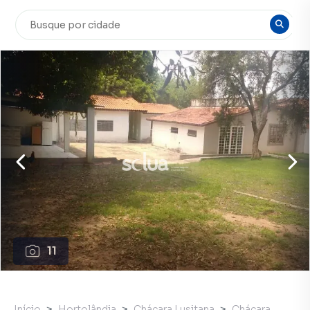
11
Início
Hortolândia
Chácara Lusitana
Chácara