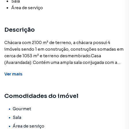
Sala
Área de serviço
Descrição
Chácara com 2100 m² de terreno, a chácara possui 4
imóveis sendo 1 em construção, construções somadas em
cerca de 1053 m² e terreno desmembrado.Casa
(Avarandada): Contém uma ampla sala conjugada com a
copa, cozinha grande, 2 dormitórios grandes e 1 banheiro
Ver
mais
social;Casa 2 contém: 2 dormitórios, sala, cozinha, 1
banheiro e lavanderia;Casa 3 contém: 1 dormitório, 2
banheiros, sala, cozinha e lavanderia privativa;Casa em
Comodidades do imóvel
construção contém: Em frente para a piscina, ela possui
uma ampla sala conjugada com a cozinha, 3 dormitórios
sendo uma suíte, 1 banheiro social, 1 banheiro externo,
Gourmet
área de luz, área gourmet externa ( tudo com laje e
Sala
contrapiso, faltando o restante).Ligue já e agende uma
Área de serviço
visita com um de nossos corretores!CRECI 25359J**OBS: