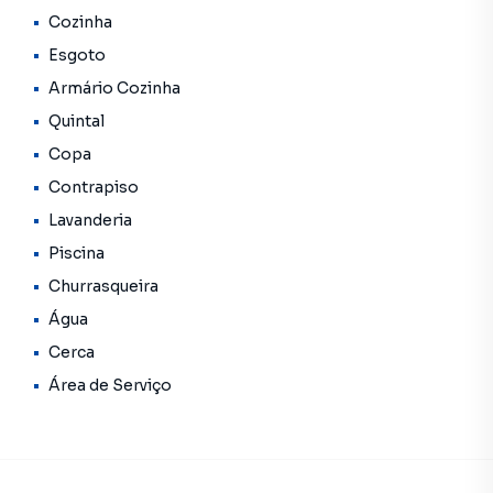
Cozinha
Os imóveis constantes neste site, estão sujeitos a sofrer
alterações em seus valores, bem como a disponibilidade.
Esgoto
Reservamos o direito de qualquer erro de digitação.
Armário Cozinha
Quintal
Copa
Contrapiso
Lavanderia
Piscina
Churrasqueira
Água
Cerca
Área de Serviço