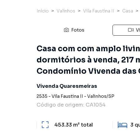
Início
Valinhos
Vila Faustina II
Casa
Fotos
V
Casa com com amplo livin
dormitórios à venda, 217 
Condomínio Vivenda das 
Vivenda Quaresmeiras
2535
-
Vila Faustina II
-
Valinhos
/
SP
Código de origem:
CA1054
453.33 m²
total
3
q