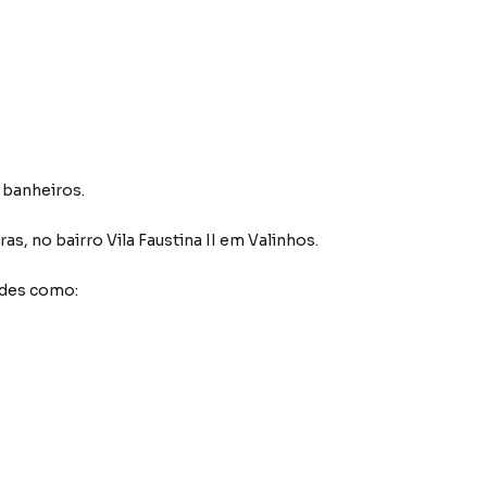
4 banheiros.
ras
,
no bairro Vila Faustina II
em Valinhos
.
ades como: