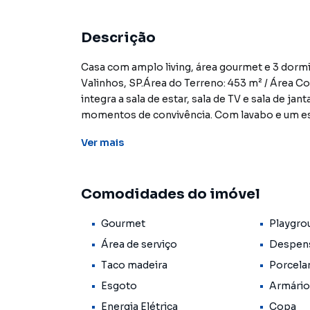
Descrição
Casa com amplo living, área gourmet e 3 dorm
Valinhos, SP.Área do Terreno: 453 m² / Área Co
integra a sala de estar, sala de TV e sala de ja
momentos de convivência. Com lavabo e um es
suíte com closet e um banheiro social adiciona
Ver
mais
complementada por uma despensa e área de se
churrasqueira e banheiro, além de um agradáve
veículos.Condomínio Vivenda das Quaresmeiras
Comodidades do imóvel
para o seu conforto e segurança, com playgrou
horas, garantindo tranquilidade para você e sua 
Gourmet
Playgro
Rodovia Magalhães Teixeira e ao centro de Va
Financiamento Ligue já e agende uma visita 
Área de serviço
Despen
imóveis constantes neste site, estão sujeitos
Taco madeira
Porcela
disponibilidade. Reservamos o direito de qualq
Esgoto
Armário
Energia Elétrica
Copa