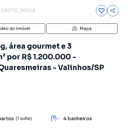
CA0770_SOLUA
ídeo do imóvel
Mapa
g, área gourmet e 3
m² por R$ 1.200.000 -
Quaresmeiras - Valinhos/SP
uartos
4
banheiros
(1 suíte)