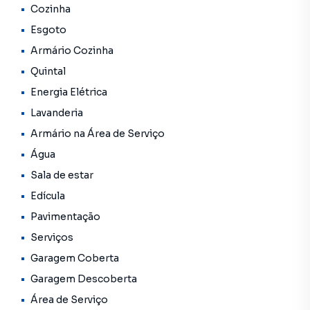
Cozinha
tranquila, com comodidades e entretenimento à
Esgoto
disposição.Ligue já e agende uma visita com um de nossos
corretores! CRECI 25359J **OBS: Os imóveis constantes
Armário Cozinha
neste site, estão sujeitos a sofrer alterações em seus
Quintal
valores, bem como a disponibilidade. Reservamos o
Energia Elétrica
direito de qualquer erro de digitação.
Lavanderia
Armário na Área de Serviço
Água
Sala de estar
Edícula
Pavimentação
Serviços
Garagem Coberta
Garagem Descoberta
Área de Serviço