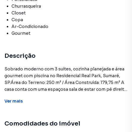
Churrasqueira
Closet
Copa
Ar-Condicionado
Gourmet
Descrição
Sobrado moderno com 3 suítes, cozinha planejada e área
gourmet com piscina no Residencial Real Park, Sumaré,
SP.Área do Terreno: 250 m² / Área Construída: 179,75 m² A
casa conta com uma espaçosa sala de estar com pé direito
duplo, integrada à sala de jantar e à cozinha, a presença de
Ver
mais
luz natural valoriza ainda mais os detalhes e acabamentos
de qualidade.A cozinha é completa, com móveis
planejados, bancada com cooktop, coifa, lava-louças,
Comodidades do imóvel
torneira gourmet, torre quente com forno elétrico e
micro-ondas, além de uma ilha central que proporciona