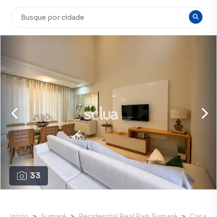
33
Início
Sumaré
Residencial Real Park Sumaré
Casa