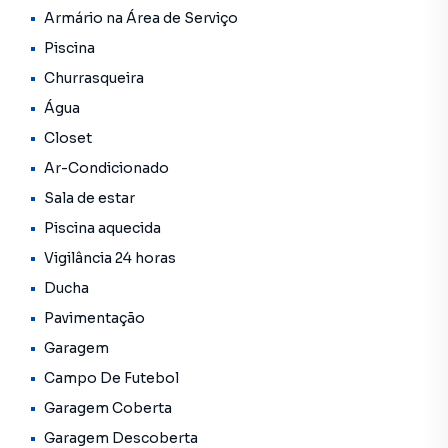
**OBS: Os imóveis constantes neste site, estão sujeitos a
Armário na Área de Serviço
sofrer alterações em seus valores, bem como a
Piscina
disponibilidade. Reservamos o direito de qualquer erro de
digitação.
Churrasqueira
Água
Closet
Ar-Condicionado
Sala de estar
Piscina aquecida
Vigilância 24 horas
Ducha
Pavimentação
Garagem
Campo De Futebol
Garagem Coberta
Garagem Descoberta