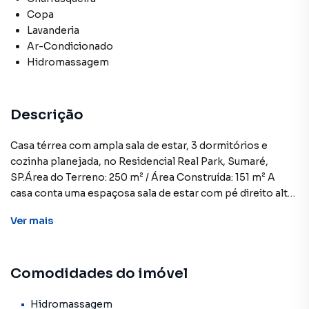
Copa
Lavanderia
Ar-Condicionado
Hidromassagem
Descrição
Casa térrea com ampla sala de estar, 3 dormitórios e
cozinha planejada, no Residencial Real Park, Sumaré,
SP.Área do Terreno: 250 m² / Área Construída: 151 m² A
casa conta uma espaçosa sala de estar com pé direito alto,
com a presença de luz natural, integrada a sala de jantar e a
Ver
mais
cozinha, criando um ambiente único e agradável.A cozinha
é completa com móveis planejados, enquanto a área de
serviço oferece praticidade e funcionalidade no dia a dia. A
Comodidades do imóvel
residência dispõe de três dormitórios, sendo uma suíte
planejada e um dos dormitórios também planejado para
garantir o máximo de privacidade e conforto aos
Hidromassagem