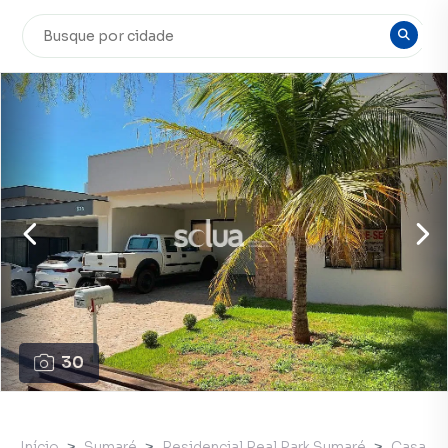
30
Início
Sumaré
Residencial Real Park Sumaré
Casa