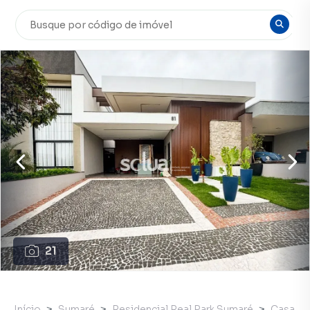
21
Início
Sumaré
Residencial Real Park Sumaré
Casa