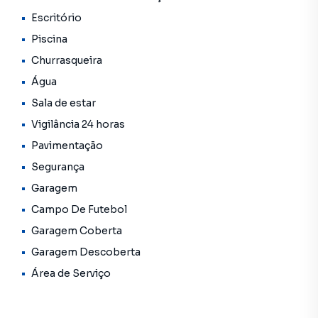
constantes neste site, estão sujeitos a sofrer alterações
Escritório
em seus valores, bem como a disponibilidade.
Reservamos o direito de qualquer erro de digitação.
Piscina
Churrasqueira
Água
Sala de estar
Vigilância 24 horas
Pavimentação
Segurança
Garagem
Campo De Futebol
Garagem Coberta
Garagem Descoberta
Área de Serviço