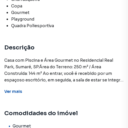
Copa
Gourmet
Playground
Quadra Poliesportiva
Descrição
Casa com Piscina e Área Gourmet no Residencial Real
Park, Sumaré, SP.Área do Terreno: 250 m² / Área
Construída: 144 m² Ao entrar, você é recebido por um
espaçoso escritório, em seguida, a sala de estar se integra
harmoniosamente à sala de jantar e à cozinha, criando um
Ver
mais
ambiente aberto. A bancada esculpida com detalhes
refinados adiciona um toque de sofisticação à área,
tornando-a verdadeiramente única. A área gourmet,
Comodidades do imóvel
coberta e equipada com uma churrasqueira, enquanto o
banheiro social externo proporciona praticidade e
conforto aos convidados.O amplo quintal, uma
Gourmet