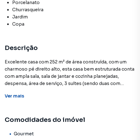
Porcelanato
Churrasqueira
Jardim
Copa
Descrição
Excelente casa com 252 m² de área construída, com um
charmoso pé direito alto, esta casa bem estruturada conta
com ampla sala, sala de jantar e cozinha planejadas,
despensa, área de serviço, 3 suítes (sendo duas com
closet), um dormitório/escritório no piso inferior, lavabo,
Ver
mais
ampla área gourmet com churrasqueira e ilha em mármore,
jardim de inverno lateral, ótima área de lazer com piscina
com ofurô e vaga para até 4 veículos.2a Opção de compra:
Comodidades do imóvel
1.000.000,00 + Transferência do consórcio de R$
450.475,00condomínio Real Park possui área de lazer
completa com pista para caminhada, salões de festas,
Gourmet