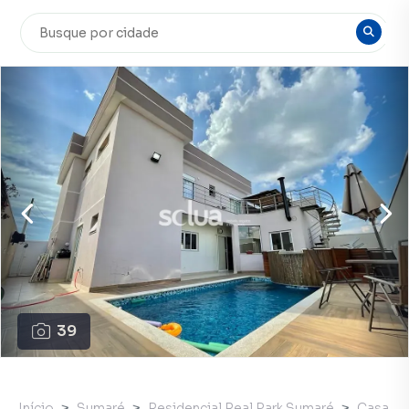
39
Início
Sumaré
Residencial Real Park Sumaré
Casa