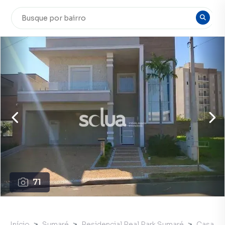
71
Início
Sumaré
Residencial Real Park Sumaré
Casa