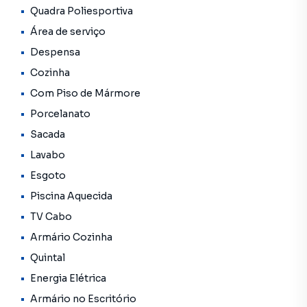
alterações em seus valores, bem como a disponibilidade.
Quadra Poliesportiva
Reservamos o direito de qualquer erro de digitação.
Área de serviço
Despensa
Cozinha
Com Piso de Mármore
Porcelanato
Sacada
Lavabo
Esgoto
Piscina Aquecida
TV Cabo
Armário Cozinha
Quintal
Energia Elétrica
Armário no Escritório