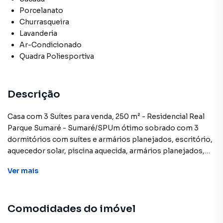
Porcelanato
Churrasqueira
Lavanderia
Ar-Condicionado
Quadra Poliesportiva
Descrição
Casa com 3 Suítes para venda, 250 m² - Residencial Real
Parque Sumaré - Sumaré/SPUm ótimo sobrado com 3
dormitórios com suítes e armários planejados, escritório,
aquecedor solar, piscina aquecida, armários planejados,
cozinha com torre quente, forno elétrico, microondas,
Ver
mais
armários com vidros espelhados, 2 ar condicionados.Está
localizada no condomínio Real park Sumaré, ótimo
condomínio com áreas de lazer e quadras. *Aceita
Comodidades do imóvel
Financiamento**Ligue e agende sua Visita!***OBS: Os
imóveis constantes neste site, estão sujeitos a sofrer