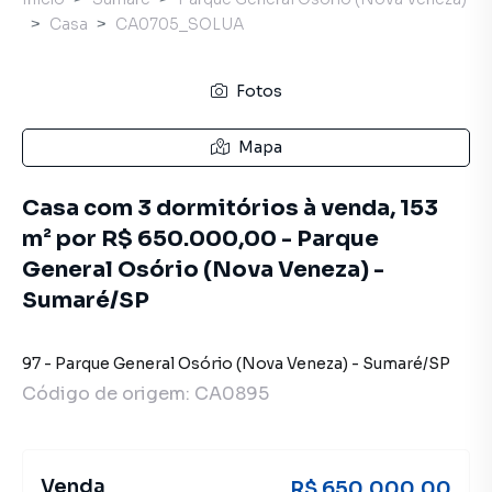
Casa
CA0705_SOLUA
Fotos
Mapa
Casa com 3 dormitórios à venda, 153
m² por R$ 650.000,00 - Parque
General Osório (Nova Veneza) -
Sumaré/SP
97
-
Parque General Osório (Nova Veneza)
-
Sumaré
/
SP
Código de origem:
CA0895
Venda
R$ 650.000,00