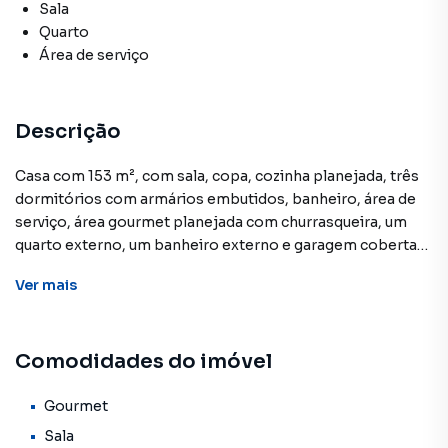
Sala
Quarto
Área de serviço
Descrição
Casa com 153 m², com sala, copa, cozinha planejada, três
dormitórios com armários embutidos, banheiro, área de
serviço, área gourmet planejada com churrasqueira, um
quarto externo, um banheiro externo e garagem coberta
para até quatro carros.Aceita FinanciamentoLigue e
Ver
mais
agende sua Visita! - IMOBILIARIA SOLUA CRECI 25359
J**OBS: Os imóveis constantes neste site, estão sujeitos
a sofrer alterações em seus valores, bem como a
Comodidades do imóvel
disponibilidade. Reservamos o direito de qualquer erro de
digitação.
Gourmet
Sala