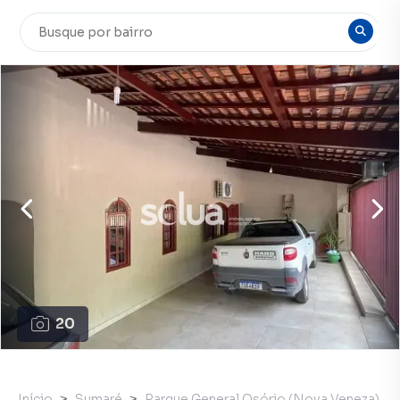
20
Início
Sumaré
Parque General Osório (Nova Veneza)