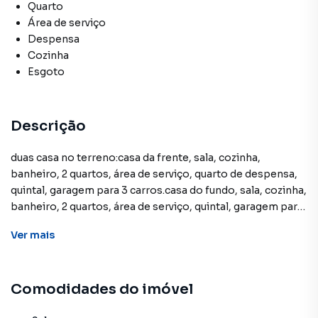
Quarto
Área de serviço
Despensa
Cozinha
Esgoto
Descrição
duas casa no terreno:casa da frente, sala, cozinha,
banheiro, 2 quartos, área de serviço, quarto de despensa,
quintal, garagem para 3 carros.casa do fundo, sala, cozinha,
banheiro, 2 quartos, área de serviço, quintal, garagem para
1 carro.localização próximo do posto de saúde, escola,
Ver
mais
rodovia anhanguera, bandeirantes, dom pedro.
Comodidades do imóvel