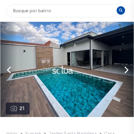
21
Início
Sumaré
Jardim Santa Madalena
Casa