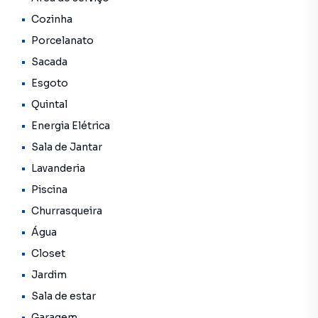
casa conta com uma piscina grande e aquecida, rodeada
Cozinha
por um quintal espaçoso que oferece liberdade e
Porcelanato
versatilidade no uso.A lavanderia é coberta e bem
Sacada
posicionada, e a garagem comporta até 4 veículos,
garantindo comodidade no dia a dia.
Esgoto
Quintal
Energia Elétrica
Sala de Jantar
Lavanderia
Piscina
Churrasqueira
Água
Closet
Jardim
Sala de estar
Garagem