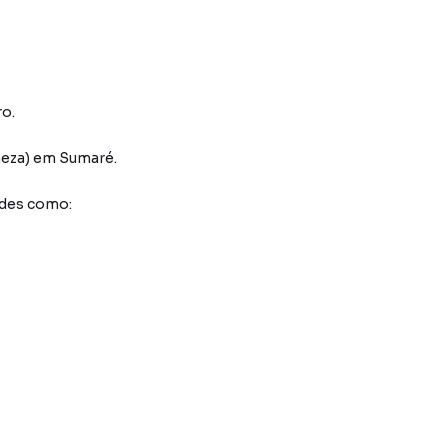
ro.
neza)
em Sumaré
.
ades como: