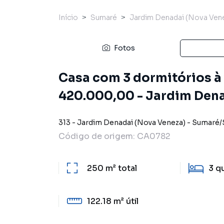
Início
Sumaré
Jardim Denadai (Nova Ven
Fotos
Casa com 3 dormitórios à 
420.000,00 - Jardim Dena
313
-
Jardim Denadai (Nova Veneza)
-
Sumaré
/
Código de origem:
CA0782
250 m²
total
3
q
122.18 m²
útil