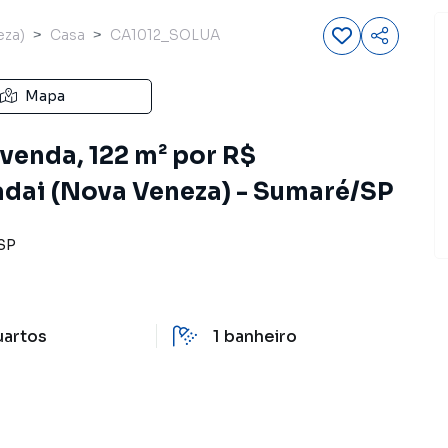
eza)
Casa
CA1012_SOLUA
Mapa
venda, 122 m² por R$
dai (Nova Veneza) - Sumaré/SP
SP
uartos
1
banheiro