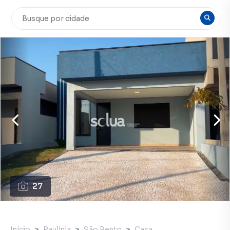
27
Início
Paulínia
São Bento
Casa