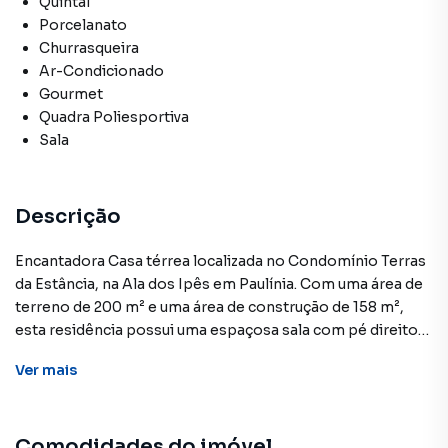
Quintal
Porcelanato
Churrasqueira
Ar-Condicionado
Gourmet
Quadra Poliesportiva
Sala
Descrição
Encantadora Casa térrea localizada no Condomínio Terras
da Estância, na Ala dos Ipês em Paulínia. Com uma área de
terreno de 200 m² e uma área de construção de 158 m²,
esta residência possui uma espaçosa sala com pé direito
duplo que confere uma sensação de amplitude e
Ver
mais
luminosidade. A cozinha, elegantemente integrada à área
gourmet, é equipada com móveis planejados, cooktop,
forno, exaustor e micro-ondas.A casa dispõe de três
Comodidades do imóvel
quartos, incluindo uma suíte. Todos os ambientes foram