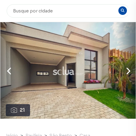
21
Início
Paulínia
São Bento
Casa