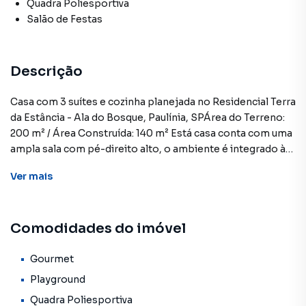
Quadra Poliesportiva
Salão de Festas
Descrição
Casa com 3 suítes e cozinha planejada no Residencial Terra
da Estância - Ala do Bosque, Paulínia, SPÁrea do Terreno:
200 m² / Área Construída: 140 m² Está casa conta com uma
ampla sala com pé-direito alto, o ambiente é integrado à
sala de jantar e à cozinha planejada, que possui
Ver
mais
acabamentos de alta qualidade, proporcionando um
espaço moderno e funcional.A casa conta com três suítes,
todas equipadas com gabinetes nos banheiros, um lavabo,
Comodidades do imóvel
um quintal espaçoso que dispõe de uma área gourmet
completa com churrasqueira, além disso, há uma área de
serviço prática e uma garagem coberta para dois
Gourmet
veículos.*Essa casa está em construção e as fotos são
Playground
meramente ilustrativas, mostrando uma construção já
Quadra Poliesportiva