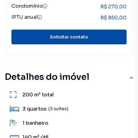
Condomínio
R$ 270,00
IPTU anual
R$ 850,00
Solicitar contato
Detalhes do imóvel
200 m²
total
3
quartos
(3 suítes)
1
banheiro
140 m²
útil