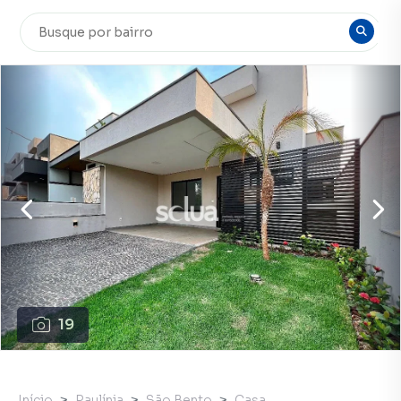
19
Início
Paulínia
São Bento
Casa