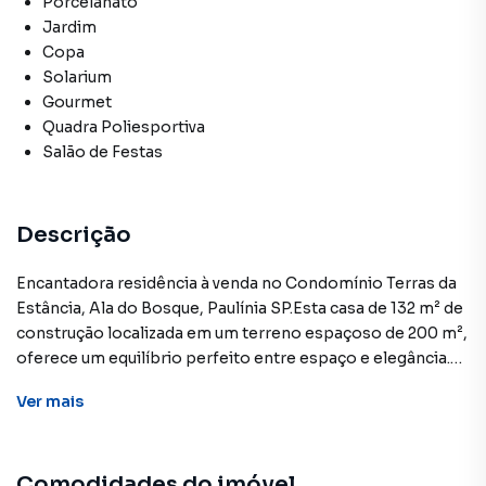
Porcelanato
Jardim
Copa
Solarium
Gourmet
Quadra Poliesportiva
Salão de Festas
Descrição
Encantadora residência à venda no Condomínio Terras da
Estância, Ala do Bosque, Paulínia SP.Esta casa de 132 m² de
construção localizada em um terreno espaçoso de 200 m²,
oferece um equilíbrio perfeito entre espaço e elegância.
Você será recebido por uma garagem coberta com
Ver
mais
capacidade para dois carros, proporcionando segurança e
comodidade para sua família. O design da casa é marcado
por uma sala de estar com pé direito alto, que cria uma
Comodidades do imóvel
sensação de amplitude e luminosidade.A cozinha,