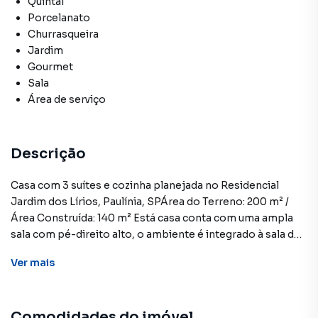
Quintal
Porcelanato
Churrasqueira
Jardim
Gourmet
Sala
Área de serviço
Descrição
Casa com 3 suítes e cozinha planejada no Residencial
Jardim dos Lírios, Paulínia, SPÁrea do Terreno: 200 m² /
Área Construída: 140 m² Está casa conta com uma ampla
sala com pé-direito alto, o ambiente é integrado à sala de
jantar e à cozinha planejada, que possui acabamentos de
Ver
mais
alta qualidade, proporcionando um espaço moderno e
funcional.A casa conta com três suítes, todas equipadas
com gabinetes nos banheiros, o quintal espaçoso dispõe
Comodidades do imóvel
de uma área gourmet completa com churrasqueira, ideal