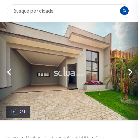
21
Início
Paulínia
Parque Brasil 500
Casa