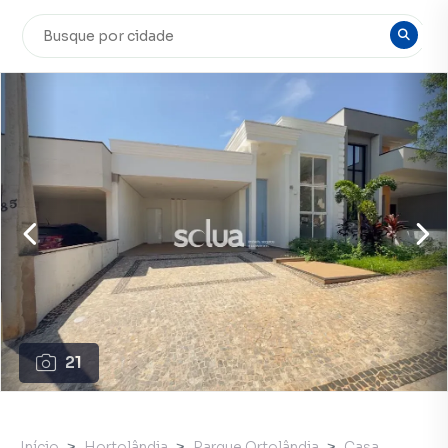
21
Início
Hortolândia
Parque Ortolândia
Casa