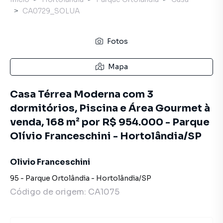
CA0729_SOLUA
Fotos
Mapa
Casa Térrea Moderna com 3
dormitórios, Piscina e Área Gourmet à
venda, 168 m² por R$ 954.000 - Parque
Olívio Franceschini - Hortolândia/SP
Olivio Franceschini
95
-
Parque Ortolândia
-
Hortolândia
/
SP
Código de origem:
CA1075