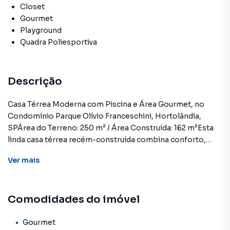
Closet
Gourmet
Playground
Quadra Poliesportiva
Descrição
Casa Térrea Moderna com Piscina e Área Gourmet, no
Condomínio Parque Olívio Franceschini, Hortolândia,
SPÁrea do Terreno: 250 m² / Área Construída: 162 m²Esta
linda casa térrea recém-construída combina conforto,
funcionalidade e lazer. Conta com uma sala de estar ampla,
Ver
mais
integrada à sala de jantar e à cozinha, que se conecta à área
gourmet com churrasqueira, ideal para receber amigos e
família.São 3 dormitórios, sendo 1 suíte com closet, além
Comodidades do imóvel
de banheiro social e lavabo, o quintal é espaçoso e possui
uma piscina, perfeita para aproveitar os dias de sol com
conforto e privacidade.A garagem acomoda até 4 veículos,
Gourmet