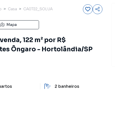
o
Casa
CA0722_SOLUA
Mapa
venda, 122 m² por R$
tes Ôngaro - Hortolândia/SP
uartos
2
banheiros