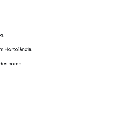
s.
m Hortolândia
.
ades como: