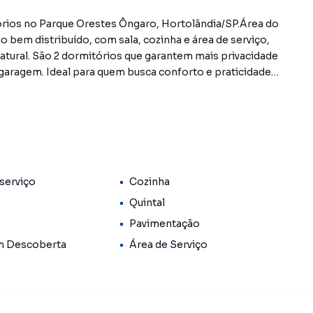
órios no Parque Orestes Ôngaro, Hortolândia/SP.Área do
o bem distribuído, com sala, cozinha e área de serviço,
natural. São 2 dormitórios que garantem mais privacidade
 garagem. Ideal para quem busca conforto e praticidade
anciamento Ligue já e agende uma visita com um de
óveis constantes neste site, estão sujeitos a sofrer
ibilidade. Reservamos o direito de qualquer erro de
serviço
Cozinha
Quintal
Pavimentação
m Descoberta
Área de Serviço