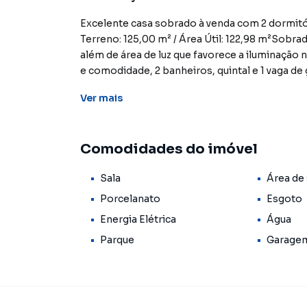
Excelente casa sobrado à venda com 2 dormit
Terreno: 125,00 m² / Área Útil: 122,98 m²Sobrad
além de área de luz que favorece a iluminação 
e comodidade, 2 banheiros, quintal e 1 vaga de
em um bairro residencial tranquilo.Aceita Fin
Ver
mais
nossos corretores! CRECI 25359J **OBS: Os im
alterações em seus valores, bem como a dispon
digitação.Marcadores:
Comodidades do imóvel
Sala
Área de 
Porcelanato
Esgoto
Energia Elétrica
Água
Parque
Garage