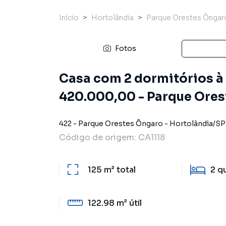
Início
Hortolândia
Parque Orestes Ôngar
Fotos
Casa com 2 dormitórios à 
420.000,00 - Parque Ores
422
-
Parque Orestes Ôngaro
-
Hortolândia
/
SP
Código de origem:
CA1118
125 m²
total
2
q
122.98 m²
útil