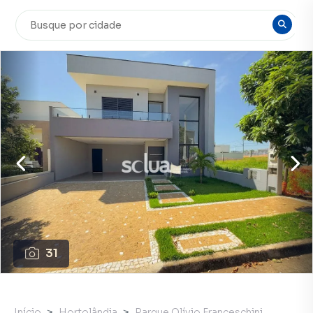
31
Início
Hortolândia
Parque Olívio Franceschini