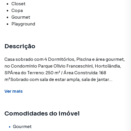
Closet
Copa
Gourmet
Playground
Descrição
Casa sobrado com 4 Dormitórios, Piscina e área gourmet,
no Condomínio Parque Olívio Franceschini, Hortolândia,
SPÁrea do Terreno: 250 m² / Área Construída: 168
m²Sobrado com sala de estar ampla, sala de jantar
integrada à cozinha, lavabo e dormitório térreo versátil,
Ver
mais
ideal como escritório ou quarto de hóspedes. Conta ainda
com área de serviço.No andar superior, são 3 dormitórios,
sendo 1 suíte com closet e banheiro social para os demais
Comodidades do imóvel
quartos.O quintal é amplo, com pisicina, banheiro externo
e área gourmet com churrasqueira. A garagem acomoda
até 4 veículos com conforto.O Condomínio Olívio
Gourmet