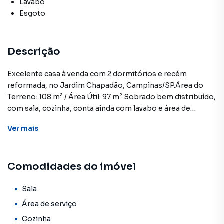
Lavabo
Esgoto
Descrição
Excelente casa à venda com 2 dormitórios e recém
reformada, no Jardim Chapadão, Campinas/SP.Área do
Terreno: 108 m² / Área Útil: 97 m² Sobrado bem distribuído,
com sala, cozinha, conta ainda com lavabo e área de
serviço. São 2 dormitórios que garantem mais privacidade
Ver
mais
e comodidade, 1 banheiro social, além de 2 vagas de
garagem.Aceita Financiamento Ligue já e agende uma
visita com um de nossos corretores! CRECI 25359J
Comodidades do imóvel
**OBS: Os imóveis constantes neste site, estão sujeitos a
sofrer alterações em seus valores, bem como a
disponibilidade. Reservamos o direito de qualquer erro de
Sala
digitação.
Área de serviço
Cozinha