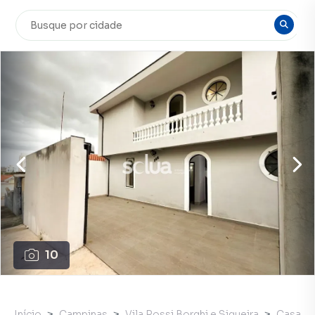
10
Início
Campinas
Vila Rossi Borghi e Siqueira
Casa