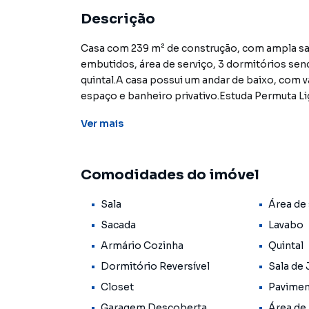
Descrição
Casa com 239 m² de construção, com ampla sala
embutidos, área de serviço, 3 dormitórios send
quintal.A casa possui um andar de baixo, com v
espaço e banheiro privativo.Estuda Permuta L
corretores!CRECI 25359J**OBS: Os imóveis con
Ver
mais
em seus valores, bem como a disponibilidade. 
Comodidades do imóvel
Sala
Área de 
Sacada
Lavabo
Armário Cozinha
Quintal
Dormitório Reversível
Sala de 
Closet
Pavime
Garagem Descoberta
Área de