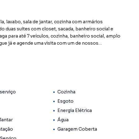
, lavabo, sala de jantar, cozinha com armários
o duas suítes com closet, sacada, banheiro social e
aga para até 7 veículos, cozinha, banheiro social, amplo
igue já e agende uma visita com um de nossos
stantes neste site, estão sujeitos a sofrer alterações
Reservamos o direito de qualquer erro de digitação.
serviço
Cozinha
Esgoto
Energia Elétrica
Jantar
Água
ntação
Garagem Coberta
 Serviço