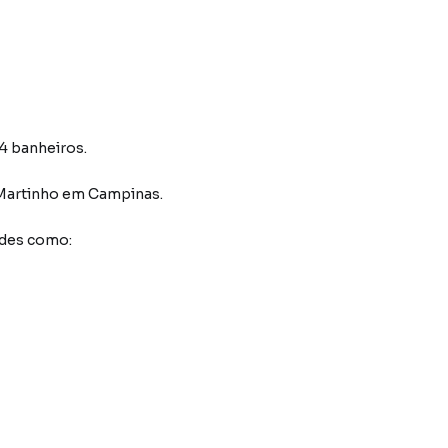
 4 banheiros.
Martinho
em Campinas
.
ades como: