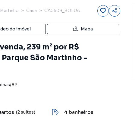
Martinho
Casa
CA0509_SOLUA
ídeo do imóvel
Mapa
venda, 239 m² por R$
Parque São Martinho -
inas
/
SP
uartos
4
banheiros
(2 suítes)