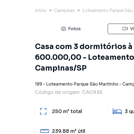
Início
Campinas
Loteamento Parque São 
Fotos
V
Casa com 3 dormitórios à 
600.000,00 - Loteamento 
Campinas/SP
189
-
Loteamento Parque São Martinho
-
Camp
Código de origem:
CA0938
250 m²
total
3
q
239.88 m²
útil