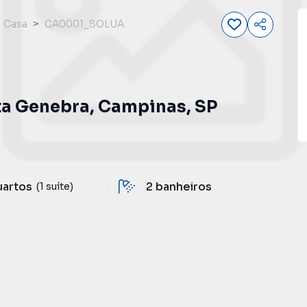
Casa
CA0001_SOLUA
ta Genebra, Campinas, SP
uartos
2
banheiros
(1 suíte)