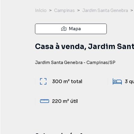
Início
Campinas
Jardim Santa Genebra
Mapa
Casa à venda, Jardim San
Jardim Santa Genebra
-
Campinas
/
SP
300 m²
total
3
q
220 m²
útil