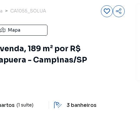
a
CA1055_SOLUA
Mapa
venda, 189 m² por R$
rapuera - Campinas/SP
uartos
3
banheiros
(1 suíte)