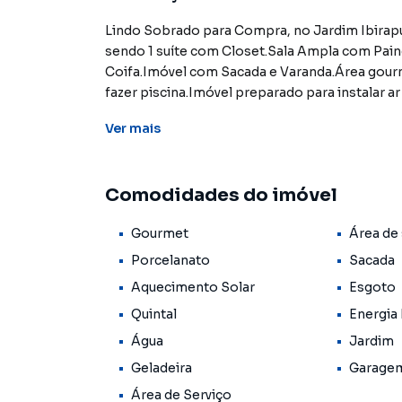
Lindo Sobrado para Compra, no Jardim Ibirap
sendo 1 suíte com Closet.Sala Ampla com Pai
Coifa.Imóvel com Sacada e Varanda.Área gour
fazer piscina.Imóvel preparado para instalar a
sendo cobertas, 2 descobertas.Imóvel locali
Ver
mais
mercado Covabra, perto do Shopping Bandeira
agende sua Visita - IMOBILIARIA SOLUA CRECI
estão sujeitos a sofrer alterações em seus va
Comodidades do imóvel
de qualquer erro de digitação.
Gourmet
Área de 
Porcelanato
Sacada
Aquecimento Solar
Esgoto
Quintal
Energia 
Água
Jardim
Geladeira
Garage
Área de Serviço