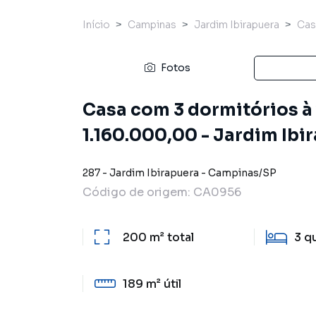
Início
Campinas
Jardim Ibirapuera
Cas
Fotos
Casa com 3 dormitórios à 
1.160.000,00 - Jardim Ibi
287
-
Jardim Ibirapuera
-
Campinas
/
SP
Código de origem:
CA0956
200 m²
total
3
q
189 m²
útil