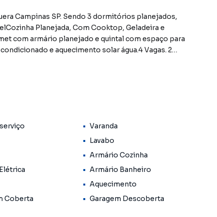
uera Campinas SP. Sendo 3 dormitórios planejados,
nelCozinha Planejada, Com Cooktop, Geladeira e
met com armário planejado e quintal com espaço para
r condicionado e aquecimento solar água.4 Vagas. 2
zado próximo a Avenida John Boyd Dunlop, próximo ao
s e do Hospital PUCC.* Aceita Financiamento.Ligue e
 25359 J.**OBS: Os imóveis constantes neste site,
lores, bem como a disponibilidade. Reservamos o direito
serviço
Varanda
Lavabo
Armário Cozinha
Elétrica
Armário Banheiro
Aquecimento
m Coberta
Garagem Descoberta