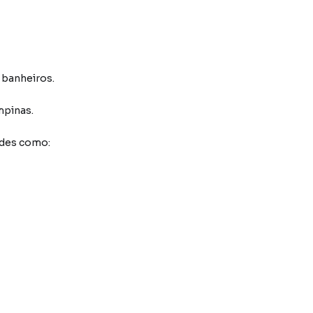
3 banheiros.
mpinas
.
ades como: