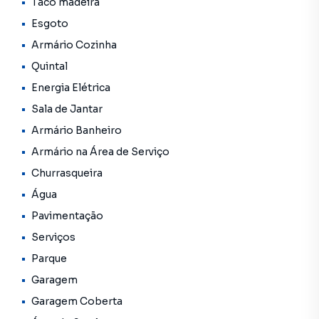
Taco madeira
entretenimento. Ligue já e agende uma visita com um de
Esgoto
nossos corretores! CRECI 25359J **OBS: Os imóveis
Armário Cozinha
constantes neste site, estão sujeitos a sofrer alterações
em seus valores, bem como a disponibilidade.
Quintal
Reservamos o direito de qualquer erro de digitação.Ligue e
Energia Elétrica
agende sua visita.
Sala de Jantar
Armário Banheiro
Armário na Área de Serviço
Churrasqueira
Água
Pavimentação
Serviços
Parque
Garagem
Garagem Coberta