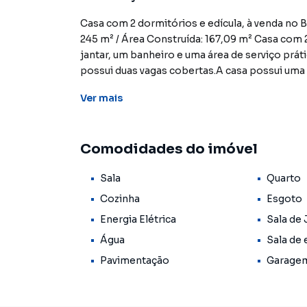
Casa com 2 dormitórios e edícula, à venda no 
245 m² / Área Construída: 167,09 m² Casa com 2 
jantar, um banheiro e uma área de serviço prát
possui duas vagas cobertas.A casa possui uma 
área de serviço.Estuda permuta em apartament
Ver
mais
corretores! CRECI 25359J **OBS: Os imóveis co
em seus valores, bem como a disponibilidade. 
Comodidades do imóvel
Sala
Quarto
Cozinha
Esgoto
Energia Elétrica
Sala de 
Água
Sala de 
Pavimentação
Garage