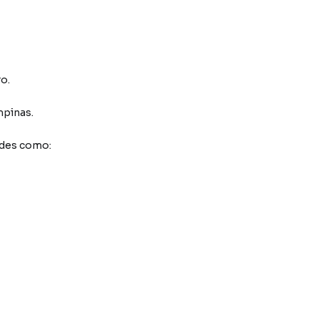
o.
pinas
.
ades como: