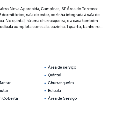
Bairro Nova Aparecida, Campinas, SP.Área do Terreno:
dormitórios, sala de estar, cozinha integrada à sala de
ica. No quintal, há uma churrasqueira, e a casa também
edícula completa com sala, cozinha, 1 quarto, banheiro e
oLigue já e agende uma visita com um de nossos
nstantes neste site, estão sujeitos a sofrer alterações
Reservamos o direito de qualquer erro de digitação.
Área de serviço
Quintal
Jantar
Churrasqueira
estar
Edícula
m Coberta
Área de Serviço