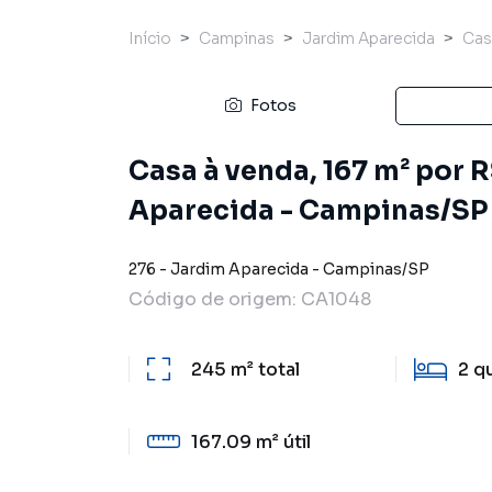
Início
Campinas
Jardim Aparecida
Cas
Fotos
Casa à venda, 167 m² por 
Aparecida - Campinas/SP
276
-
Jardim Aparecida
-
Campinas
/
SP
Código de origem:
CA1048
245 m²
total
2
q
167.09 m²
útil