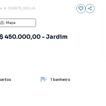
a
CA0679_SOLUA
Mapa
R$ 450.000,00 - Jardim
uartos
1
banheiro