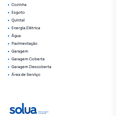
neste site, estão sujeitos a sofrer alterações em seus
Cozinha
valores, bem como a disponibilidade. Reservamos o
Esgoto
direito de qualquer erro de digitação.
Quintal
Energia Elétrica
Água
Pavimentação
Garagem
Garagem Coberta
Garagem Descoberta
Área de Serviço