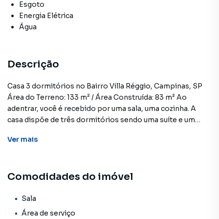
Esgoto
Energia Elétrica
Água
Descrição
Casa 3 dormitórios no Bairro Villa Réggio, Campinas, SP
Área do Terreno: 133 m² / Área Construída: 83 m² Ao
adentrar, você é recebido por uma sala, uma cozinha. A
casa dispõe de três dormitórios sendo uma suíte e um
banheiro principal. O quintal possui uma área de serviço e
Ver
mais
na frente uma garagem com duas vagas.O bairro oferece
conveniência com creches, padarias, mercados, farmácias
e lojas. Com localização estratégica ao lado do bairro Vila
Comodidades do imóvel
Padre Anchieta, o acesso rápido às rodovias Anhanguera,
D. Pedro I e Bandeirantes torna a região ainda mais
acessível. Ligue já e agende uma visita com um de nossos
Sala
corretores! CRECI 25359J **OBS: Os imóveis constantes
Área de serviço