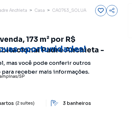
adre Anchieta
Casa
CA0763_SOLUA
venda, 173 m² por R$
ovas oportunidades!
bitacional Padre Anchieta -
el, mas você pode conferir outros
o para receber mais informações.
ampinas
/
SP
uartos
3
banheiros
(2 suítes)