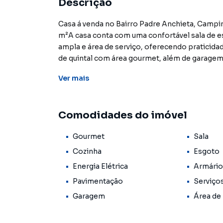
Descrição
Casa á venda no Bairro Padre Anchieta, Campin
m²A casa conta com uma confortável sala de es
ampla e área de serviço, oferecendo praticidad
de quintal com área gourmet, além de garagem 
Anchieta é renomado por sua excelente localiza
Ver
mais
região, como a Anhanguera e a Dom Pedro I. A
serviços, incluindo supermercados, farmácias
para o dia a dia. O Shopping Parque Dom Pedro
Comodidades do imóvel
uma curta distância, proporcionando um ambi
Ligue já e agende uma visita com um de nosso
Gourmet
Sala
constantes neste site, estão sujeitos a sofre
disponibilidade. Reservamos o direito de qualq
Cozinha
Esgoto
Energia Elétrica
Armário
Pavimentação
Serviço
Garagem
Área de