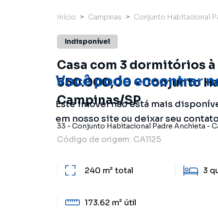
Início
Campinas
Conjunto Habitacional P
Indisponível
Casa com 3 dormitórios à 
Você pode encontrar n
550.000,00 - Conjunto Ha
Campinas/SP
Este imóvel não está mais disponív
em nosso site ou deixar seu contat
33
-
Conjunto Habitacional Padre Anchieta
-
C
Código de origem:
CA1125
240 m²
total
3
q
173.62 m²
útil