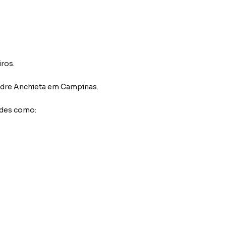
iros.
adre Anchieta
em Campinas
.
ades como: