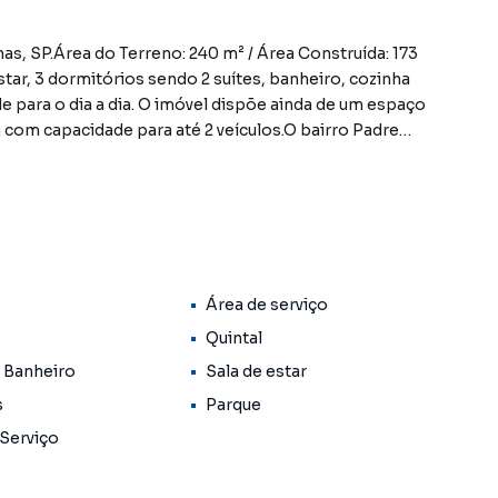
as, SP.Área do Terreno: 240 m² / Área Construída: 173
tar, 3 dormitórios sendo 2 suítes, banheiro, cozinha
e para o dia a dia. O imóvel dispõe ainda de um espaço
com capacidade para até 2 veículos.O bairro Padre
ção, facilitando o acesso às principais rodovias da
lém disso, a área oferece uma variedade de comércios e
 e escolas nas proximidades, garantindo comodidade
, um dos shoppings mais populares da região, está a
ente dinâmico e prático para compras e entretenimento.
s corretores! CRECI 25359J **OBS: Os imóveis
Área de serviço
r alterações em seus valores, bem como a
uer erro de digitação.
Quintal
 Banheiro
Sala de estar
s
Parque
 Serviço