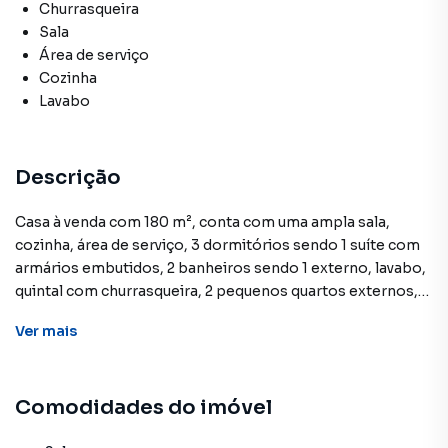
Churrasqueira
Sala
Área de serviço
Cozinha
Lavabo
Descrição
Casa à venda com 180 m², conta com uma ampla sala,
cozinha, área de serviço, 3 dormitórios sendo 1 suíte com
armários embutidos, 2 banheiros sendo 1 externo, lavabo,
quintal com churrasqueira, 2 pequenos quartos externos,
garagem para 2 veículos.*Ligue e agende sua Visita!*Fácil
Ver
mais
Acesso as principais rodovias: Anhanguera, Dom Pedro e
Bandeirantes, 15 minutos da Unicamp, Shopping Dom
Pedro. Bairro próximo do comercio local com
Comodidades do imóvel
Supermercados, Postos de Gasolina, Posto do Correio,
Pronto Socorro, Bancos, Escolas publicas e particulares,