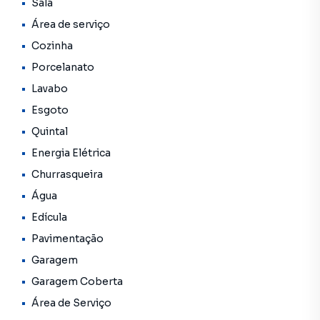
Ciclovias e batalhão da polícia e bombeiros. **OBS: Os
Sala
imóveis constantes neste site, estão sujeitos a sofrer
Área de serviço
alterações em seus valores, bem como a disponibilidade.
Cozinha
Reservamos o direito de qualquer erro de digitação.
Porcelanato
Lavabo
Esgoto
Quintal
Energia Elétrica
Churrasqueira
Água
Edícula
Pavimentação
Garagem
Garagem Coberta
Área de Serviço