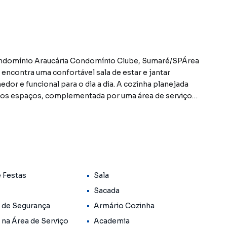
ndomínio Araucária Condomínio Clube, Sumaré/SPÁrea
encontra uma confortável sala de estar e jantar
or e funcional para o dia a dia. A cozinha planejada
dos espaços, complementada por uma área de serviço
conta com 2 dormitórios com móveis planejados,
res, além de banheiro completo. O imóvel possui ainda
natural aos ambientes.O destaque fica por conta da
cária Condomínio Clube, que oferece lazer e comodidade
portiva, academia, salão de festas e sistema de
vida aos moradores.Ligue já e agende uma visita com um
e Festas
Sala
móveis constantes neste site, estão sujeitos a sofrer
ibilidade. Reservamos o direito de qualquer erro de
Sacada
 de Segurança
Armário Cozinha
 na Área de Serviço
Academia