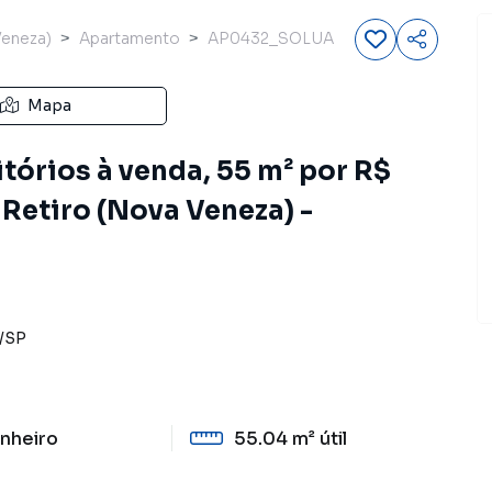
Veneza)
Apartamento
AP0432_SOLUA
Mapa
órios à venda, 55 m² por R$
Retiro (Nova Veneza) -
/
SP
nheiro
55.04 m²
útil