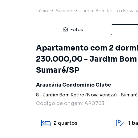
Início
Sumaré
Jardim Bom Retiro (Nova 
Fotos
Apartamento com 2 dormit
230.000,00 - Jardim Bom 
Sumaré/SP
Araucária Condomínio Clube
8
-
Jardim Bom Retiro (Nova Veneza)
-
Sumaré
Código de origem:
AP0763
2
quartos
1
ba