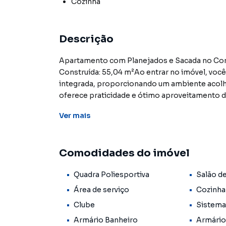
Cozinha
Descrição
Apartamento com Planejados e Sacada no Co
Construída: 55,04 m²Ao entrar no imóvel, você 
integrada, proporcionando um ambiente acolhed
oferece praticidade e ótimo aproveitamento 
independente.Na área íntima, o apartamento 
Ver
mais
garantindo organização e conforto aos morado
sacada, trazendo mais ventilação e iluminação 
excelente infraestrutura do Condomínio Arau
Comodidades do imóvel
para toda a família, com piscina, quadra polies
segurança, proporcionando mais qualidade de 
Quadra Poliesportiva
Salão d
de nossos corretores!CRECI 25359J**OBS: Os i
alterações em seus valores, bem como a dispon
Área de serviço
Cozinha
digitação
Clube
Sistema
Armário Banheiro
Armário