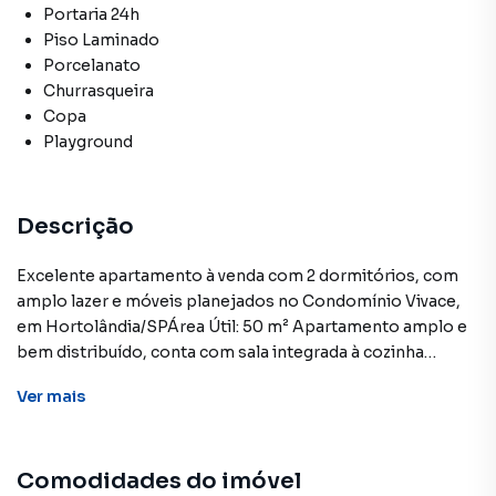
Portaria 24h
Piso Laminado
Porcelanato
Churrasqueira
Copa
Playground
Descrição
Excelente apartamento à venda com 2 dormitórios, com
amplo lazer e móveis planejados no Condomínio Vivace,
em Hortolândia/SPÁrea Útil: 50 m² Apartamento amplo e
bem distribuído, conta com sala integrada à cozinha
planejada, proporcionando praticidade e conforto no dia a
Ver
mais
dia. Possui área de serviço, 2 dormitórios completos com
armários, varanda gourmet. O apartamento conta também
com um banheiro.O Condomínio Vivace Hortolândia
Comodidades do imóvel
possui portaria 24h, controle de acesso e boa