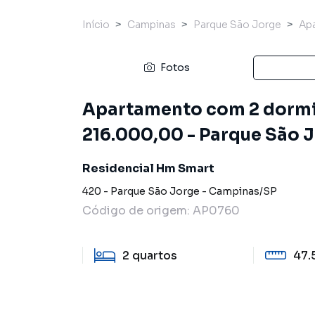
Início
Campinas
Parque São Jorge
Ap
Fotos
Apartamento com 2 dormit
216.000,00 - Parque São 
Residencial Hm Smart
420
-
Parque São Jorge
-
Campinas
/
SP
Código de origem:
AP0760
2
quartos
47.