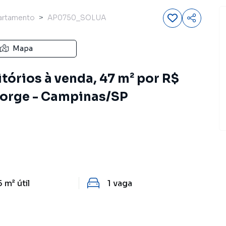
artamento
AP0750_SOLUA
Mapa
órios à venda, 47 m² por R$
Jorge - Campinas/SP
5 m²
útil
1
vaga