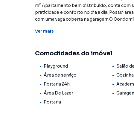
m² Apartamento bem distribuído, conta com s
praticidade e conforto no dia a dia. Possui ár
com uma vaga coberta na garagem.O Condomíni
infraestrutura de segurança. O destaque é a ár
Ver
mais
áreas de convivência.Ligue já e agende uma v
Os imóveis constantes neste site, estão sujei
disponibilidade. Reservamos o direito de qualq
Comodidades do imóvel
Playground
Salão d
Área de serviço
Cozinha
Portaria 24h
Academ
Área De Lazer
Garage
Portaria