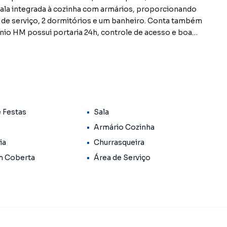
ala integrada à cozinha com armários, proporcionando
ea de serviço, 2 dormitórios e um banheiro. Conta também
o HM possui portaria 24h, controle de acesso e boa
ea de lazer com academia, salão de festas, playground e
isita com um de nossos corretores! CRECI 25359J **OBS:
tos a sofrer alterações em seus valores, bem como a
uer erro de digitação.
e Festas
Sala
Armário Cozinha
ia
Churrasqueira
m Coberta
Área de Serviço