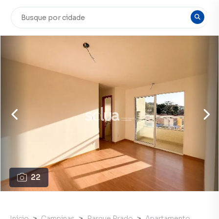
22
Início
Campinas
Parque Prado
Apartamento