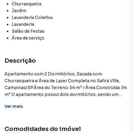
Churrasqueira
Jardim
Lavanderia Coletiva
Lavanderia
Salão de Festas
Área de serviço
Descrição
Apartamento com 2 Dormitórios, Sacada com
Churrasqueira e Área de Lazer Completa no Safira Ville,
Campinas/SP.Área do Terreno: 54 m² / Área Construída: 54
m² O apartamento possui dois dormitórios, sendo um
deles uma suíte, além de um banheiro social. A sacada
Ver
mais
inclui uma churrasqueira, proporcionando um espaço ideal
para momentos de lazer e descontração. O imóvel conta
com uma vaga de garagem para carro e uma vaga para
Comodidades do imóvel
moto, oferecendo maior comodidade.A área de lazer do