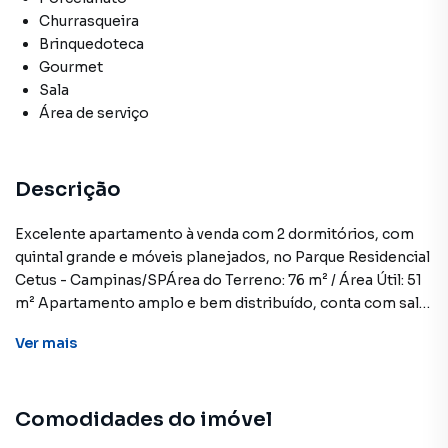
Churrasqueira
Brinquedoteca
Gourmet
Sala
Área de serviço
Descrição
Excelente apartamento à venda com 2 dormitórios, com
quintal grande e móveis planejados, no Parque Residencial
Cetus - Campinas/SPÁrea do Terreno: 76 m² / Área Útil: 51
m² Apartamento amplo e bem distribuído, conta com sala
integrada à cozinha planejada, proporcionando
Ver
mais
praticidade e conforto no dia a dia. Possui área de serviço,
2 dormitórios completos com armários, sendo um deles
com ar condicionado. O apartamento conta também com
Comodidades do imóvel
um banheiro.O diferencial está na excelente área externa,
que dispõe de um quintal espaçoso e uma charmosa área