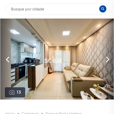
13
Início
Campinas
Parque Maria Helena