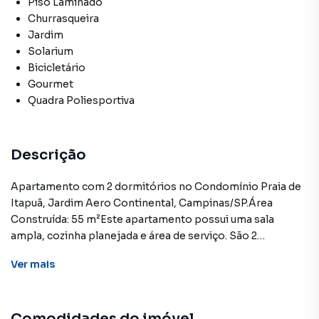
Piso Laminado
Churrasqueira
Jardim
Solarium
Bicicletário
Gourmet
Quadra Poliesportiva
Descrição
Apartamento com 2 dormitórios no Condomínio Praia de
Itapuã, Jardim Aero Continental, Campinas/SP.Área
Construída: 55 m²Este apartamento possui uma sala
ampla, cozinha planejada e área de serviço. São 2
dormitórios com armários planejados, um banheiro e
Ver
mais
conta com 1 vaga de garagem. O condomínio oferece lazer
completo, com piscina adulto e infantil, solarium, quiosque
na área da piscina, área gourmet coberta com
Comodidades do imóvel
churrasqueira, mini quadra, play baby com casa de boneca