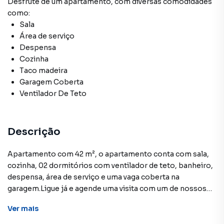
Desfrute de
um apartamento
, com diversas comodidades
como:
Sala
Área de serviço
Despensa
Cozinha
Taco madeira
Garagem Coberta
Ventilador De Teto
Descrição
Apartamento com 42 m², o apartamento conta com sala,
cozinha, 02 dormitórios com ventilador de teto, banheiro,
despensa, área de serviço e uma vaga coberta na
garagem.Ligue já e agende uma visita com um de nossos
corretores!CRECI 25359J**OBS: Os imóveis constantes
Ver
mais
neste site, estão sujeitos a sofrer alterações em seus
valores, bem como a disponibilidade. Reservamos o