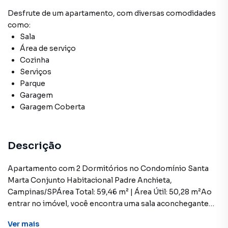
Desfrute de
um apartamento
, com diversas comodidades
como:
Sala
Área de serviço
Cozinha
Serviços
Parque
Garagem
Garagem Coberta
Descrição
Apartamento com 2 Dormitórios no Condomínio Santa
Marta Conjunto Habitacional Padre Anchieta,
Campinas/SPÁrea Total: 59,46 m² | Área Útil: 50,28 m²Ao
entrar no imóvel, você encontra uma sala aconchegante
integrada à circulação dos ambientes, proporcionando
Ver
mais
praticidade para o dia a dia. A cozinha é ampla e oferece